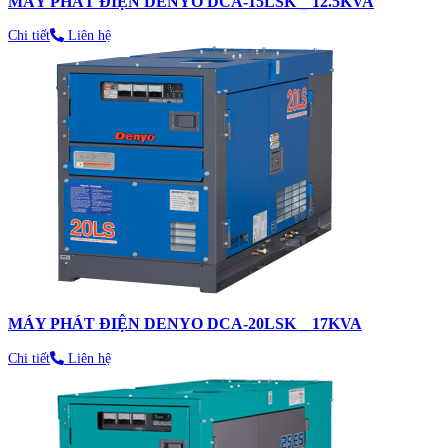
MÁY PHÁT ĐIỆN DENYO DCA-15LSK _ 12.5KVA
Chi tiết
Liên hệ
MÁY PHÁT ĐIỆN DENYO DCA-20LSK _ 17KVA
Chi tiết
Liên hệ