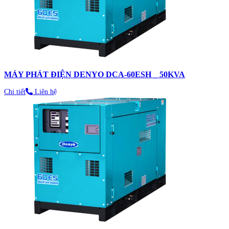
MÁY PHÁT ĐIỆN DENYO DCA-60ESH _ 50KVA
Chi tiết
Liên hệ