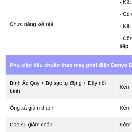
- Kết
- Có 
Chức năng kết nối
- Kết
- Cổn
tiếp
Phụ kiện tiêu chuẩn theo máy phát điện Denyo
Bình Ắc Quy + Bộ sạc tự động + Dây nối
Kèm 
bình
Ống xả giảm thanh
Kèm 
Cao su giảm chấn
Kèm 