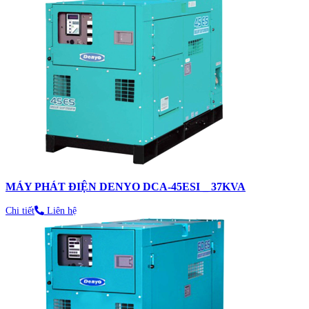
MÁY PHÁT ĐIỆN DENYO DCA-45ESI _ 37KVA
Chi tiết
Liên hệ