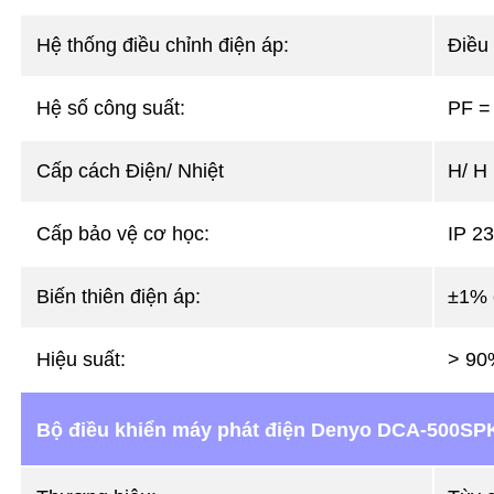
Hệ thống điều chỉnh điện áp:
Điều
Hệ số công suất:
PF =
Cấp cách Điện/ Nhiệt
H/ H
Cấp bảo vệ cơ học:
IP 23
Biến thiên điện áp:
±1% 
Hiệu suất:
> 90
Bộ điều khiển máy phát điện Denyo DCA-500SP