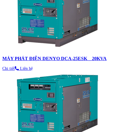
MÁY PHÁT ĐIỆN DENYO DCA-25ESK _ 20KVA
Chi tiết
Liên hệ