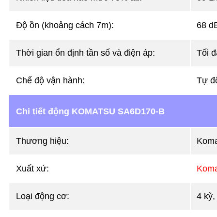
Độ ồn (khoảng cách 7m):
68 d
Thời gian ổn định tần số và điện áp:
Tối đ
Chế độ vận hành:
Tự đ
Chi tiết động KOMATSU SA6D170-B
Thương hiệu:
Koma
Xuất xứ:
Koma
Loại động cơ:
4 kỳ,