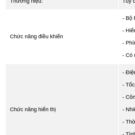
Thương hiệu:
Tùy 
- Bộ 
- Hiể
Chức năng điều khiển
- Phí
- Có
- Điệ
- Tốc
- Côn
Chức năng hiển thị
- Nhi
- Thờ
- Tìn