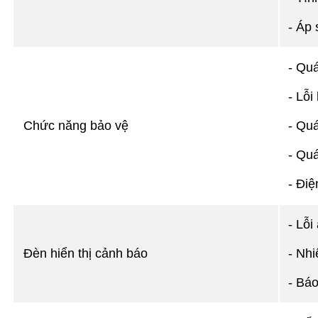
- Áp 
- Quá
- Lỗi
Chức năng bảo vệ
- Quá
- Quá
- Điệ
- Lỗi
Đèn hiển thị cảnh báo
- Nhi
- Báo