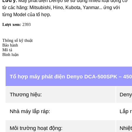
Lưu ý:
Máy phát điện Denyo sẽ sử dụng nhiều loại động cơ
từ các hãng: Mitsubishi, Hino, Kubota, Yanmar... ứng với
từng Model của tổ hợp.
Lượt xem:
2393
Thông số kỹ thuật
Bảo hành
Mô tả
Bình luận
Tổ hợp máy phát điện Denyo DCA-500SPK – 45
Thương hiệu:
Deny
Nhà máy lắp ráp:
Lắp r
Môi trường hoạt động:
Nhiệt