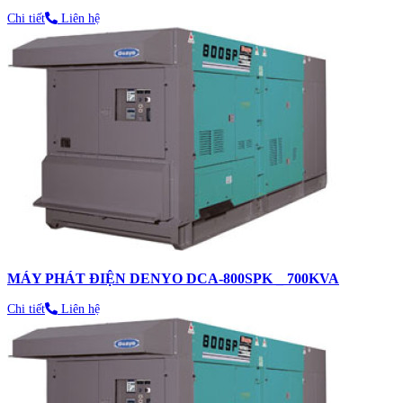
Chi tiết
Liên hệ
MÁY PHÁT ĐIỆN DENYO DCA-800SPK _ 700KVA
Chi tiết
Liên hệ