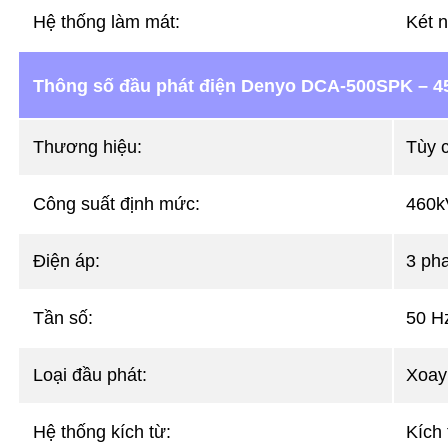
Hệ thống làm mát:
Két n
Thông số đầu phát điện Denyo DCA-500SPK – 
Thương hiệu:
Tùy 
Công suất định mức:
460k
Điện áp:
3 ph
Tần số:
50 H
Loại đầu phát:
Xoay 
Hệ thống kích từ:
Kích 