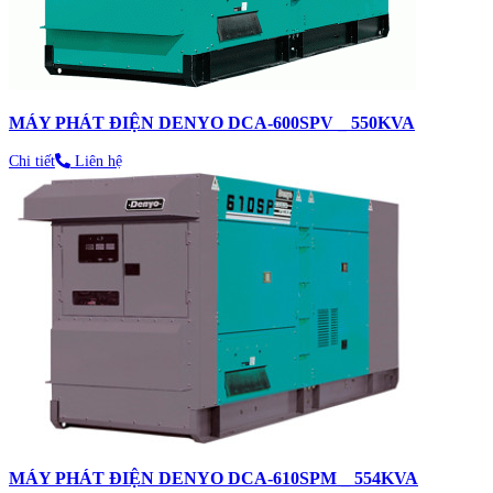
MÁY PHÁT ĐIỆN DENYO DCA-600SPV _ 550KVA
Chi tiết
Liên hệ
MÁY PHÁT ĐIỆN DENYO DCA-610SPM _ 554KVA