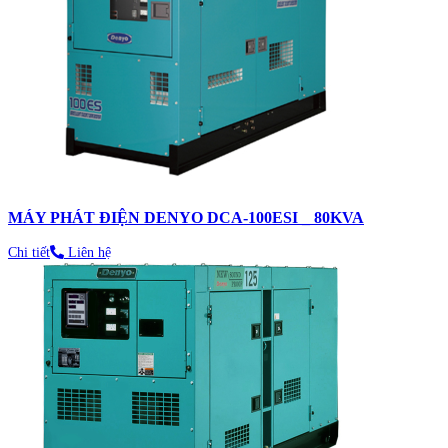
MÁY PHÁT ĐIỆN DENYO DCA-100ESI _ 80KVA
Chi tiết
Liên hệ