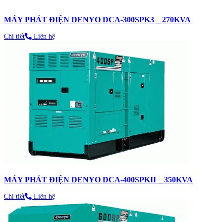
MÁY PHÁT ĐIỆN DENYO DCA-300SPK3 _ 270KVA
Chi tiết
Liên hệ
MÁY PHÁT ĐIỆN DENYO DCA-400SPKII _ 350KVA
Chi tiết
Liên hệ