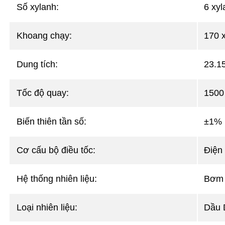
Số xylanh:
6 xy
Khoang chạy:
170 
Dung tích:
23.1
Tốc độ quay:
150
Biến thiên tần số:
±1% k
Cơ cấu bộ điều tốc:
Điện 
Hệ thống nhiên liệu:
Bơm c
Loại nhiên liệu:
Dầu 