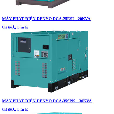
MÁY PHÁT ĐIỆN DENYO DCA-25ESI _ 20KVA
Chi tiết
Liên hệ
MÁY PHÁT ĐIỆN DENYO DCA-35SPK _ 30KVA
Chi tiết
Liên hệ