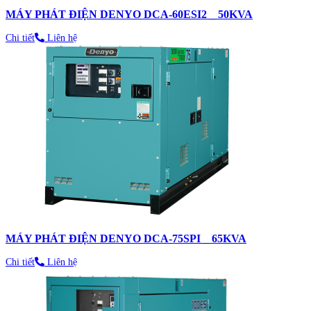
MÁY PHÁT ĐIỆN DENYO DCA-60ESI2 _ 50KVA
Chi tiết
Liên hệ
MÁY PHÁT ĐIỆN DENYO DCA-75SPI _ 65KVA
Chi tiết
Liên hệ