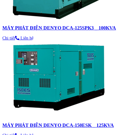
MÁY PHÁT ĐIỆN DENYO DCA-125SPK3 _ 100KVA
Chi tiết
Liên hệ
MÁY PHÁT ĐIỆN DENYO DCA-150ESK _ 125KVA