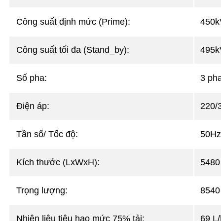
Công suất định mức (Prime):
450k
Công suất tối đa (Stand_by):
495k
Số pha:
3 pha
Điện áp:
220/
Tần số/ Tốc độ:
50Hz
Kích thước (LxWxH):
5480
Trọng lượng:
8540
Nhiên liệu tiêu hao mức 75% tải:
69 L/